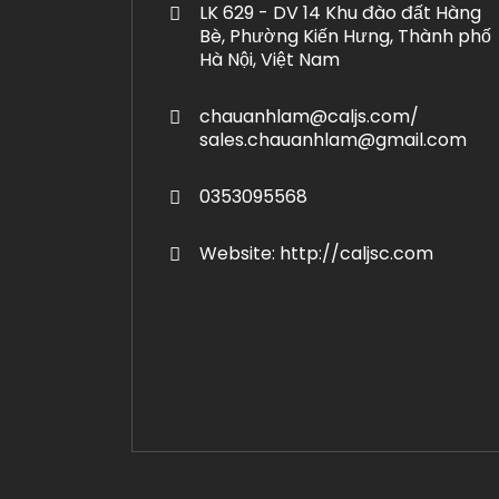
LK 629 - DV 14 Khu đào đất Hàng
Bè, Phường Kiến Hưng, Thành phố
Hà Nội, Việt Nam
chauanhlam@caljs.com/
sales.chauanhlam@gmail.com
0353095568
Website: http://caljsc.com