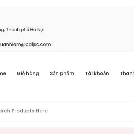
ng, Thành phố Hà Nội
hauanhlam@caljsc.com
me
Giỏ hàng
Sản phẩm
Tài khoản
Than