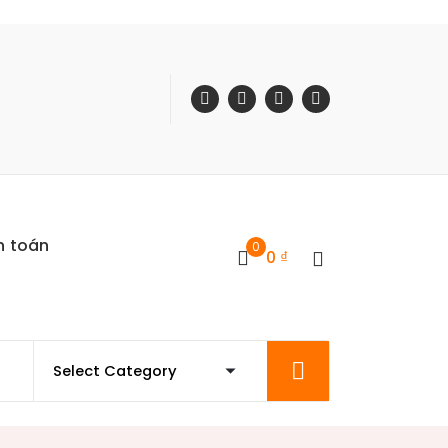
h toán
0
0
₫