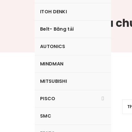
ITOH DENKI
Nấm hút tiêu ch
Belt- Băng tải
AUTONICS
MINDMAN
VP2RSE
MITSUBISHI
PISCO
SMC