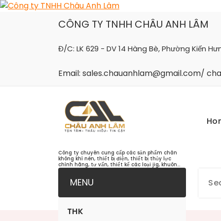
Skip
to
CÔNG TY TNHH CHÂU ANH LÂM
content
Đ/C: LK 629 - DV 14 Hàng Bè, Phường Kiến Hư
Email: sales.chauanhlam@gmail.com/ c
Ho
Công ty chuyên cung cấp các sản phẩm chân
không khí nén, thiết bị điện, thiết bị thủy lực
chính hãng, tư vấn, thiết kế các loại jig, khuôn...
MENU
THK