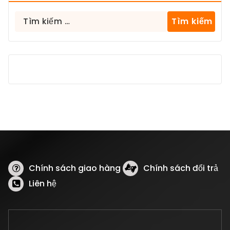
Tìm
kiếm
cho:
Chính sách giao hàng
Chính sách đổi trả
Liên hệ