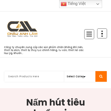
Skip
Tiếng Việt
to
content
Công ty chuyên cung cấp các sản phẩm chân không khí nén,
thiết bị điện, thiết bị thủy lực chính hãng, tư vấn, thiết kế các
loại jig, khuôn...
Nấm hút tiêu