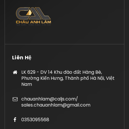
Liên Hệ
LK 629 - DV 14 Khu đào đất Hàng Bè,
Phường Kiến Hưng, Thành phố Hà Nội, Việt
Nam
chauanhlam@caljs.com/
sales.chauanhlam@gmail.com
0353095568