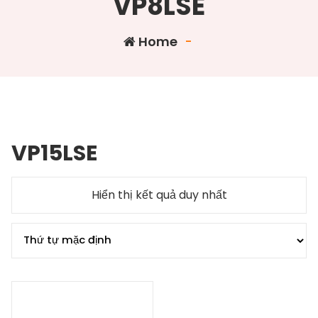
VP8LSE
Home
-
VP15LSE
Hiển thị kết quả duy nhất