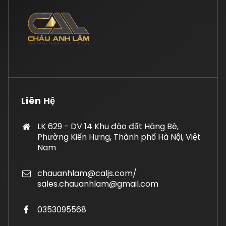
Liên Hệ
LK 629 - DV 14 Khu đào đất Hàng Bè,
Phường Kiến Hưng, Thành phố Hà Nội, Việt
Nam
chauanhlam@caljs.com/
sales.chauanhlam@gmail.com
0353095568