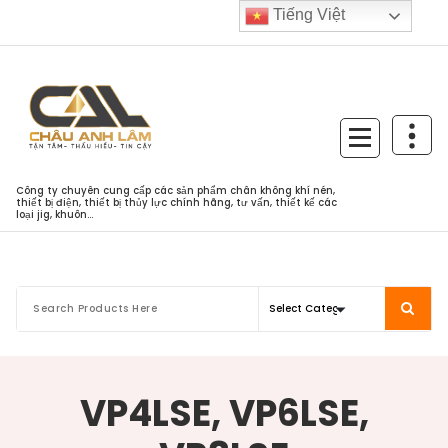
Skip
Tiếng Việt
to
content
Công ty chuyên cung cấp các sản phẩm chân không khí nén,
thiết bị điện, thiết bị thủy lực chính hãng, tư vấn, thiết kế các
loại jig, khuôn...
VP4LSE, VP6LSE,