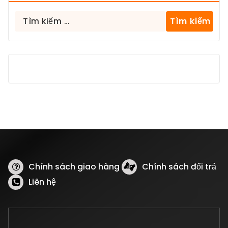
Tìm
kiếm
cho:
Chính sách giao hàng
Chính sách đổi trả
Liên hệ