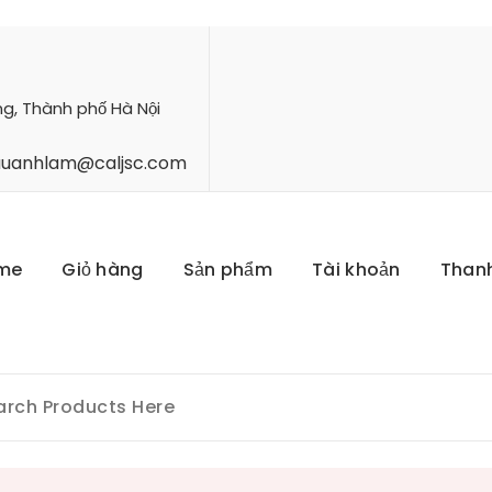
ng, Thành phố Hà Nội
hauanhlam@caljsc.com
me
Giỏ hàng
Sản phẩm
Tài khoản
Than