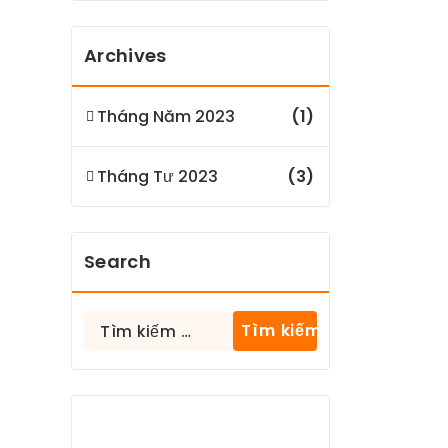
Archives
Tháng Năm 2023
(1)
Tháng Tư 2023
(3)
Search
Tìm
kiếm
cho: