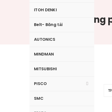
ITOH DENKI
Nấm hút 2 tầng 
Belt- Băng tải
AUTONICS
MINDMAN
VP15BSE
MITSUBISHI
PISCO
SMC