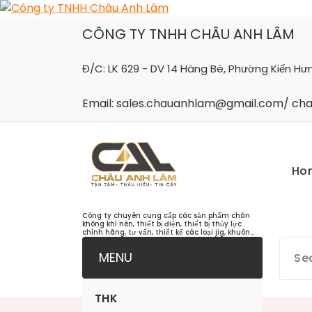
Skip
to
CÔNG TY TNHH CHÂU ANH LÂM
content
Đ/C: LK 629 - DV 14 Hàng Bè, Phường Kiến Hư
Email: sales.chauanhlam@gmail.com/ c
Ho
Công ty chuyên cung cấp các sản phẩm chân
không khí nén, thiết bị điện, thiết bị thủy lực
chính hãng, tư vấn, thiết kế các loại jig, khuôn...
MENU
THK