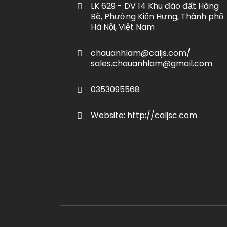
LK 629 - DV 14 Khu đào đất Hàng
Bè, Phường Kiến Hưng, Thành phố
Hà Nội, Việt Nam
chauanhlam@caljs.com/
sales.chauanhlam@gmail.com
0353095568
Website: http://caljsc.com