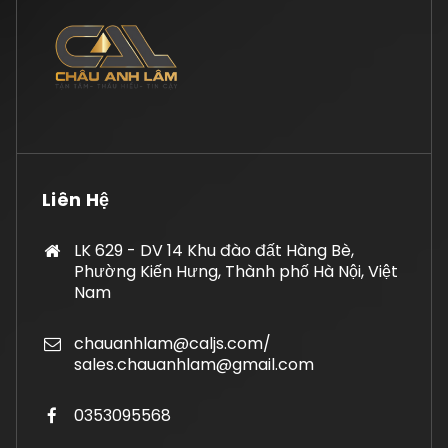
Liên Hệ
LK 629 - DV 14 Khu đào đất Hàng Bè,
Phường Kiến Hưng, Thành phố Hà Nội, Việt
Nam
chauanhlam@caljs.com/
sales.chauanhlam@gmail.com
0353095568