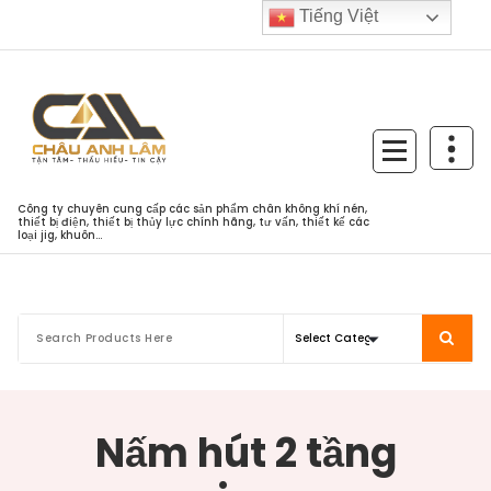
Skip
Tiếng Việt
to
content
Công ty chuyên cung cấp các sản phẩm chân không khí nén,
thiết bị điện, thiết bị thủy lực chính hãng, tư vấn, thiết kế các
loại jig, khuôn...
Nấm hút 2 tầng