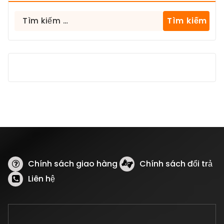
Tìm
kiếm
cho:
Chính sách giao hàng
Chính sách đổi trả
Liên hệ