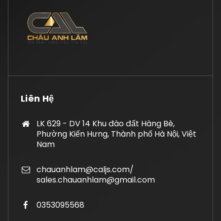
Liên Hệ
LK 629 - DV 14 Khu đào đất Hàng Bè,
Phường Kiến Hưng, Thành phố Hà Nội, Việt
Nam
chauanhlam@caljs.com/
sales.chauanhlam@gmail.com
0353095568