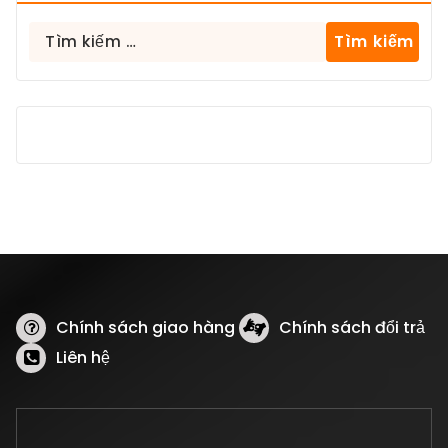
Tìm
kiếm
cho:
Chính sách giao hàng
Chính sách đổi trả
Liên hệ