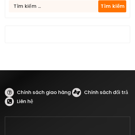
Tìm
kiếm
cho:
Chính sách giao hàng
Chính sách đổi trả
Liên hệ