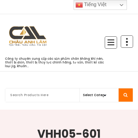
Skip
Tiếng Việt
to
content
Công ty chuyên cung cấp các sản phẩm chân không khí nén,
thiết bị điện, thiết bị thủy lực chính hãng, tư vấn, thiết kế các
loại jig, khuôn...
VHH05-601