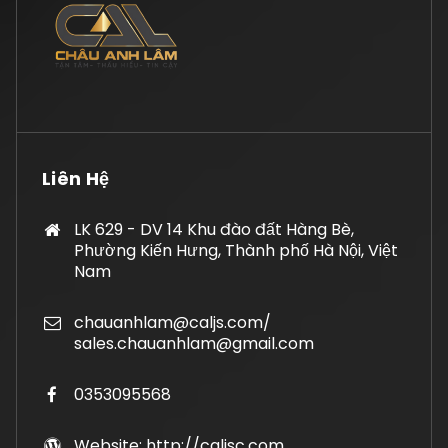
Liên Hệ
LK 629 - DV 14 Khu đào đất Hàng Bè,
Phường Kiến Hưng, Thành phố Hà Nội, Việt
Nam
chauanhlam@caljs.com/
sales.chauanhlam@gmail.com
0353095568
Website: http://caljsc.com