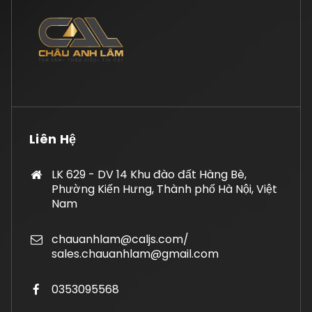
Liên Hệ
LK 629 - DV 14 Khu đào đất Hàng Bè,
Phường Kiến Hưng, Thành phố Hà Nội, Việt
Nam
chauanhlam@caljs.com/
sales.chauanhlam@gmail.com
0353095568