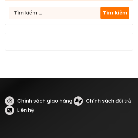
Tìm
kiếm
cho:
Chính sách giao hàng
Chính sách đổi trả
Liên hệ