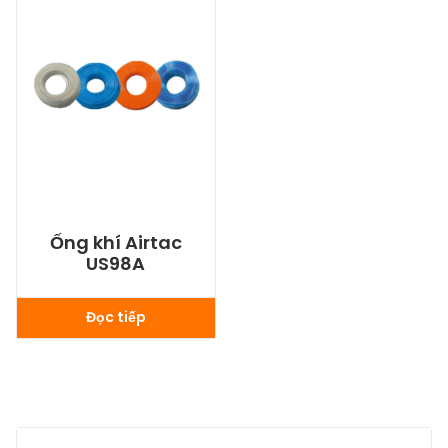
Ống khí Airtac
US98A
Đọc tiếp