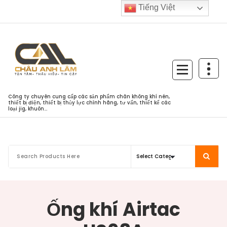
Skip
Tiếng Việt
to
content
Công ty chuyên cung cấp các sản phẩm chân không khí nén,
thiết bị điện, thiết bị thủy lực chính hãng, tư vấn, thiết kế các
loại jig, khuôn...
Ống khí Airtac