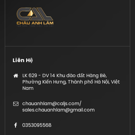
Liên Hệ
LK 629 - DV 14 Khu đào đất Hàng Bè,
Phường Kiến Hưng, Thành phố Hà Nội, Việt
Nam
chauanhlam@caljs.com/
sales.chauanhlam@gmail.com
0353095568