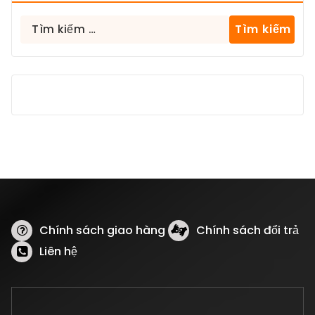
Tìm
kiếm
cho:
Chính sách giao hàng
Chính sách đổi trả
Liên hệ