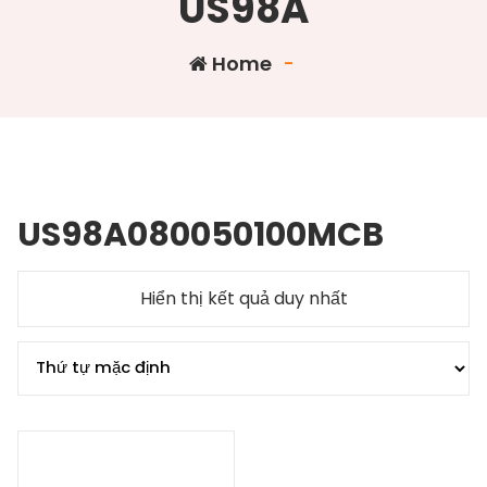
US98A
Home
-
US98A080050100MCB
Hiển thị kết quả duy nhất