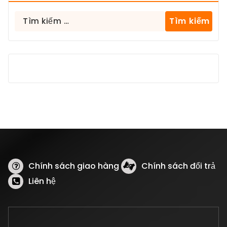
Tìm
kiếm
cho:
Chính sách giao hàng
Chính sách đổi trả
Liên hệ