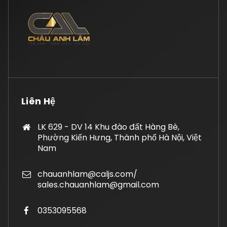
Liên Hệ
LK 629 - DV 14 Khu đào đất Hàng Bè,
Phường Kiến Hưng, Thành phố Hà Nội, Việt
Nam
chauanhlam@caljs.com/
sales.chauanhlam@gmail.com
0353095568