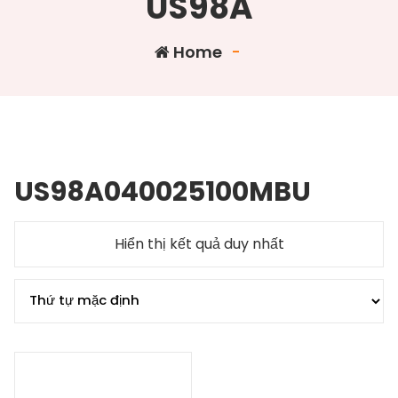
US98A
Home
-
US98A040025100MBU
Hiển thị kết quả duy nhất