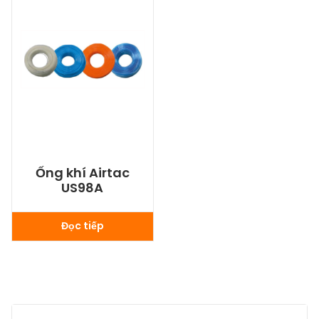
Ống khí Airtac
US98A
Đọc tiếp