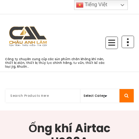
Skip
Tiếng Việt
to
content
Công ty chuyên cung cấp các sản phẩm chân không khí nén,
thiết bị điện, thiết bị thủy lực chính hãng, tư vấn, thiết kế các
loại jig, khuôn...
Ống khí Airtac