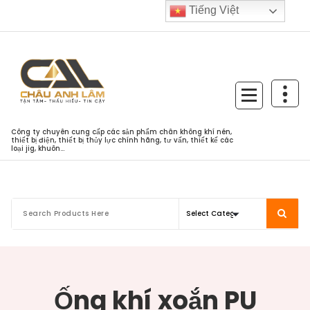
Skip
Tiếng Việt
to
content
Công ty chuyên cung cấp các sản phẩm chân không khí nén,
thiết bị điện, thiết bị thủy lực chính hãng, tư vấn, thiết kế các
loại jig, khuôn...
Ống khí xoắn PU