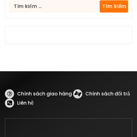
Tìm
kiếm
cho:
Chính sách giao hàng
Chính sách đổi trả
Liên hệ