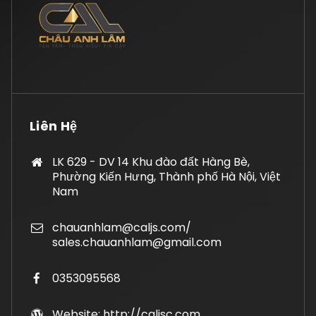
Liên Hệ
LK 629 - DV 14 Khu đào đất Hàng Bè,
Phường Kiến Hưng, Thành phố Hà Nội, Việt
Nam
chauanhlam@caljs.com/
sales.chauanhlam@gmail.com
0353095568
Website: http://caljsc.com