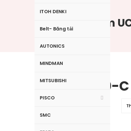
ITOH DENKI
Ống khí mềm UC
Belt- Băng tải
AUTONICS
MINDMAN
UC0425-20-C
MITSUBISHI
PISCO
SMC