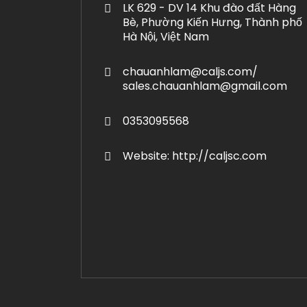
LK 629 - DV 14 Khu đào đất Hàng
Bè, Phường Kiến Hưng, Thành phố
Hà Nội, Việt Nam
chauanhlam@caljs.com/
sales.chauanhlam@gmail.com
0353095568
Website: http://caljsc.com