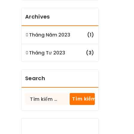
Archives
Tháng Năm 2023
(1)
Tháng Tư 2023
(3)
Search
Tìm
kiếm
cho: