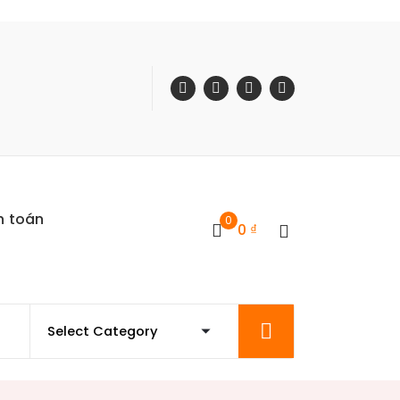
h toán
0
0
₫