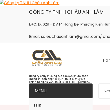
Skip
to
CÔNG TY TNHH CHÂU ANH LÂM
content
Đ/C: LK 629 - DV 14 Hàng Bè, Phường Kiến Hư
Email: sales.chauanhlam@gmail.com/ c
Ho
Công ty chuyên cung cấp các sản phẩm chân
không khí nén, thiết bị điện, thiết bị thủy lực
chính hãng, tư vấn, thiết kế các loại jig, khuôn...
MENU
THK