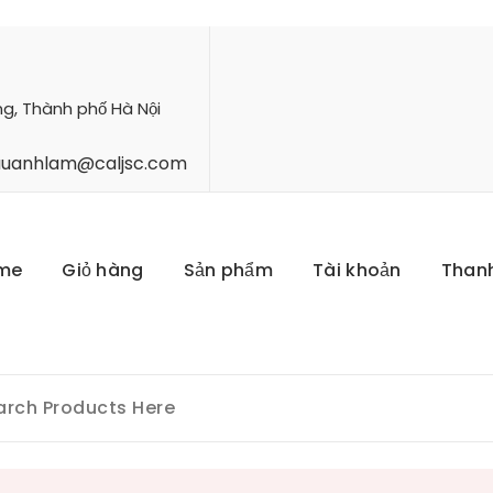
ng, Thành phố Hà Nội
hauanhlam@caljsc.com
me
Giỏ hàng
Sản phẩm
Tài khoản
Than