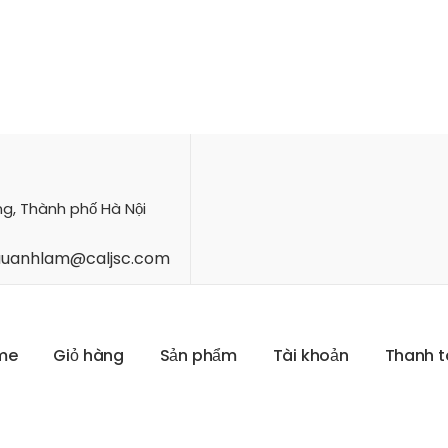
ng, Thành phố Hà Nội
hauanhlam@caljsc.com
m
e
G
i
ỏ
h
à
n
g
S
ả
n
p
h
ẩ
m
T
à
i
k
h
o
ả
n
T
h
a
n
h
t