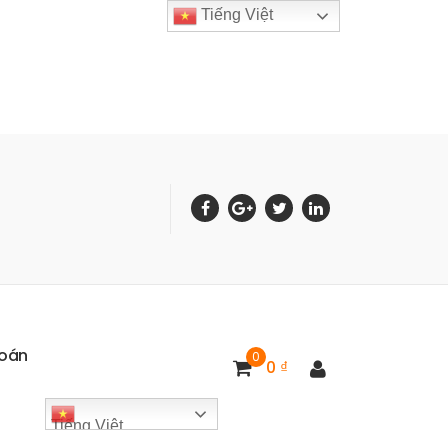
Tiếng Việt
o
á
n
0
0
₫
Tiếng Việt