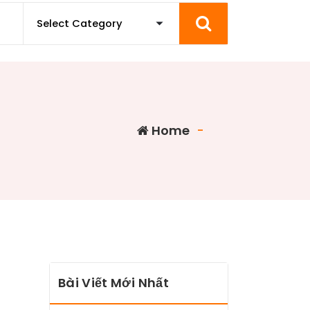
Home
-
Bài Viết Mới Nhất