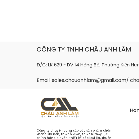
Skip
to
content
CÔNG TY TNHH CHÂU ANH LÂM
Đ/C: LK 629 - DV 14 Hàng Bè, Phường Kiến Hư
Email: sales.chauanhlam@gmail.com/ c
H
o
Công ty chuyên cung cấp các sản phẩm chân
không khí nén, thiết bị điện, thiết bị thủy lực
chính hãng, tư vấn, thiết kế các loại jig, khuôn...