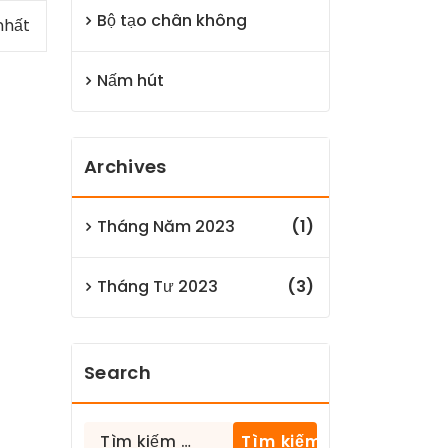
Bộ tạo chân không
nhất
Nấm hút
Archives
Tháng Năm 2023
(1)
Tháng Tư 2023
(3)
Search
Tìm