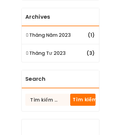
Archives
Tháng Năm 2023
(1)
Tháng Tư 2023
(3)
Search
Tìm
kiếm
cho: