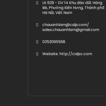
LK 629 - DV 14 Khu đào đất Hàng
Bè, Phường Kiến Hưng, Thành phố
Hà Nội, Việt Nam
chauanhlam@caljs.com/
sales.chauanhlam@gmail.com
0353095568
Website: http://caljsc.com