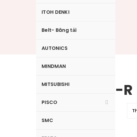
ITOH DENKI
Ống khí PU
Belt- Băng tải
AUTONICS
MINDMAN
UB0425-20-R
MITSUBISHI
PISCO
SMC