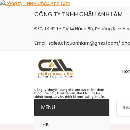
Skip
to
CÔNG TY TNHH CHÂU ANH LÂM
content
Đ/C: LK 629 - DV 14 Hàng Bè, Phường Kiến Hư
Email: sales.chauanhlam@gmail.com/ c
Ho
Công ty chuyên cung cấp các sản phẩm chân
không khí nén, thiết bị điện, thiết bị thủy lực
chính hãng, tư vấn, thiết kế các loại jig, khuôn...
MENU
THK