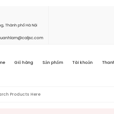
ng, Thành phố Hà Nội
hauanhlam@caljsc.com
me
Giỏ hàng
Sản phẩm
Tài khoản
Than