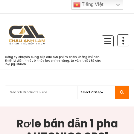
Skip
Tiếng Việt
to
content
Công ty chuyên cung cấp các sản phẩm chân không khí nén,
thiết bị điện, thiết bị thủy lực chính hãng, tư vấn, thiết kế các
loại jig, khuôn...
Rơle bán dẫn 1 pha