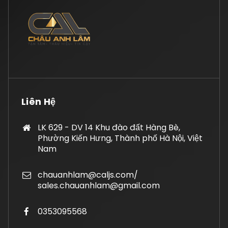
Liên Hệ
LK 629 - DV 14 Khu đào đất Hàng Bè,
Phường Kiến Hưng, Thành phố Hà Nội, Việt
Nam
chauanhlam@caljs.com/
sales.chauanhlam@gmail.com
0353095568