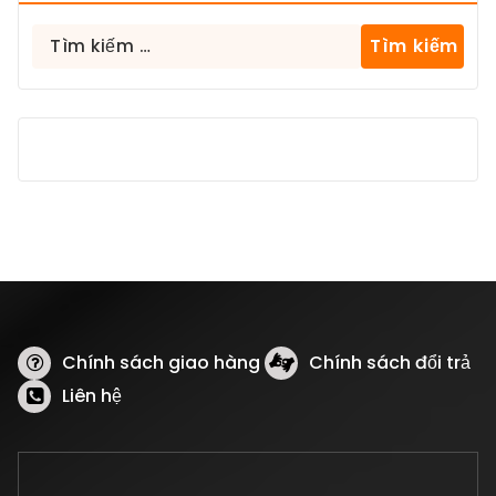
Tìm
kiếm
cho:
Chính sách giao hàng
Chính sách đổi trả
Liên hệ