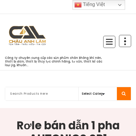
Skip
Tiếng Việt
to
content
Công ty chuyên cung cấp các sản phẩm chân không khí nén,
thiết bị điện, thiết bị thủy lực chính hãng, tư vấn, thiết kế các
loại jig, khuôn...
Rơle bán dẫn 1 pha