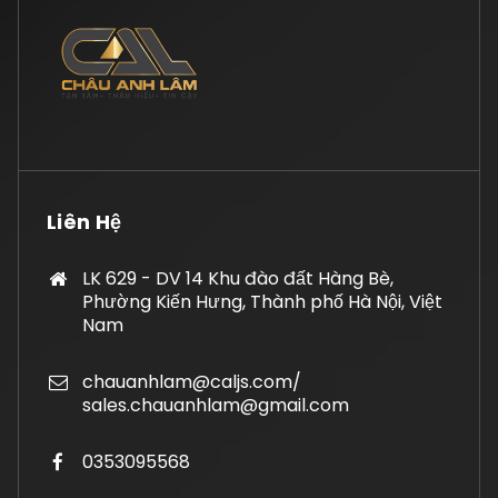
Liên Hệ
LK 629 - DV 14 Khu đào đất Hàng Bè,
Phường Kiến Hưng, Thành phố Hà Nội, Việt
Nam
chauanhlam@caljs.com/
sales.chauanhlam@gmail.com
0353095568