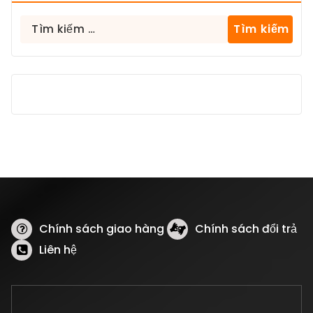
Tìm
kiếm
cho:
Chính sách giao hàng
Chính sách đổi trả
Liên hệ