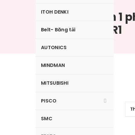
ITOH DENKI
Rơle bán dẫn 1 
AUTONICS SR1
Belt- Băng tải
AUTONICS
MINDMAN
SR1-1475-N
MITSUBISHI
PISCO
SMC