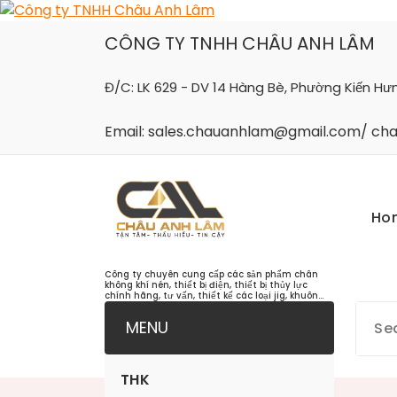
Skip
to
CÔNG TY TNHH CHÂU ANH LÂM
content
Đ/C: LK 629 - DV 14 Hàng Bè, Phường Kiến Hư
Email: sales.chauanhlam@gmail.com/ c
Ho
Công ty chuyên cung cấp các sản phẩm chân
không khí nén, thiết bị điện, thiết bị thủy lực
chính hãng, tư vấn, thiết kế các loại jig, khuôn...
MENU
THK