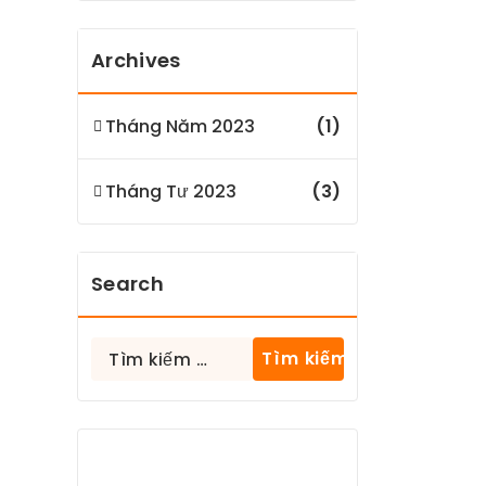
Archives
Tháng Năm 2023
(1)
Tháng Tư 2023
(3)
Search
Tìm
kiếm
cho: