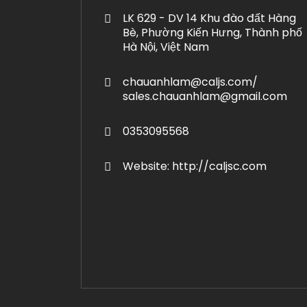
LK 629 - DV 14 Khu đào đất Hàng
Bè, Phường Kiến Hưng, Thành phố
Hà Nội, Việt Nam
chauanhlam@caljs.com/
sales.chauanhlam@gmail.com
0353095568
Website: http://caljsc.com