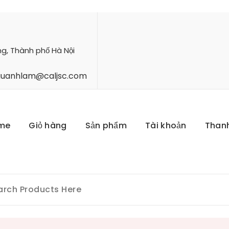
ng, Thành phố Hà Nội
hauanhlam@caljsc.com
me
Giỏ hàng
Sản phẩm
Tài khoản
Than