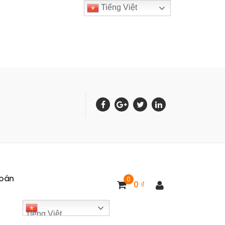
Tiếng Việt
o
á
n
0
0
₫
Tiếng Việt