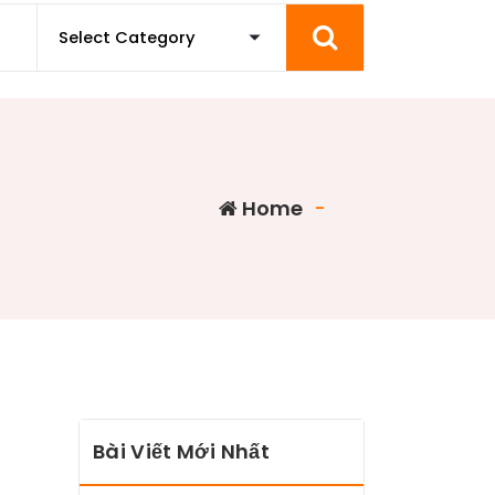
Home
-
Bài Viết Mới Nhất