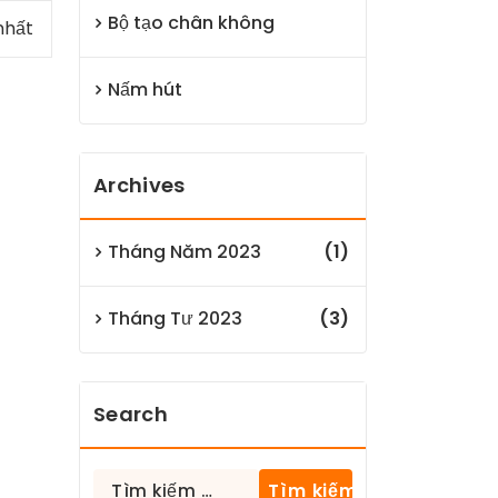
Bộ tạo chân không
nhất
Nấm hút
Archives
Tháng Năm 2023
(1)
Tháng Tư 2023
(3)
Search
Tìm