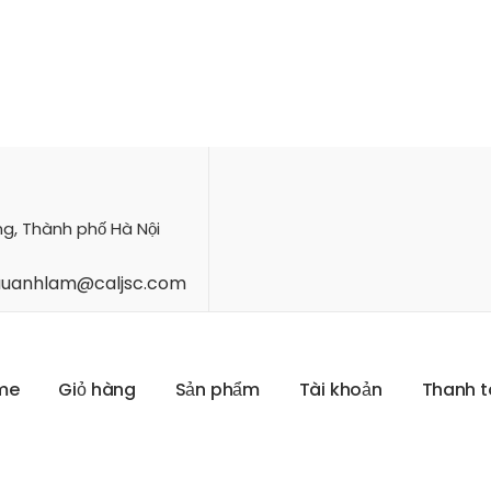
ng, Thành phố Hà Nội
hauanhlam@caljsc.com
m
e
G
i
ỏ
h
à
n
g
S
ả
n
p
h
ẩ
m
T
à
i
k
h
o
ả
n
T
h
a
n
h
t