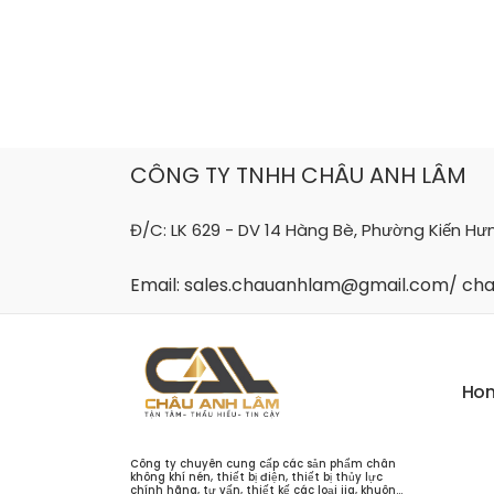
Skip
to
content
CÔNG TY TNHH CHÂU ANH LÂM
Đ/C: LK 629 - DV 14 Hàng Bè, Phường Kiến Hư
Email: sales.chauanhlam@gmail.com/ c
H
o
Công ty chuyên cung cấp các sản phẩm chân
không khí nén, thiết bị điện, thiết bị thủy lực
chính hãng, tư vấn, thiết kế các loại jig, khuôn...