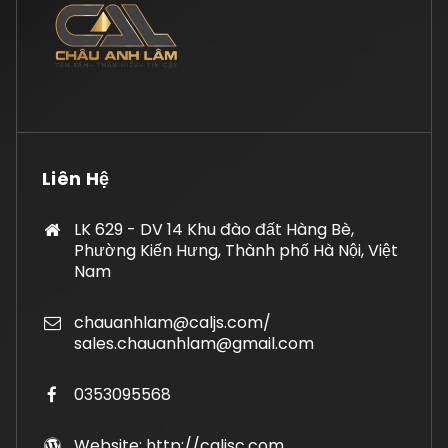
Liên Hệ
LK 629 - DV 14 Khu đào đất Hàng Bè,
Phường Kiến Hưng, Thành phố Hà Nội, Việt
Nam
chauanhlam@caljs.com/
sales.chauanhlam@gmail.com
0353095568
Website: http://caljsc.com