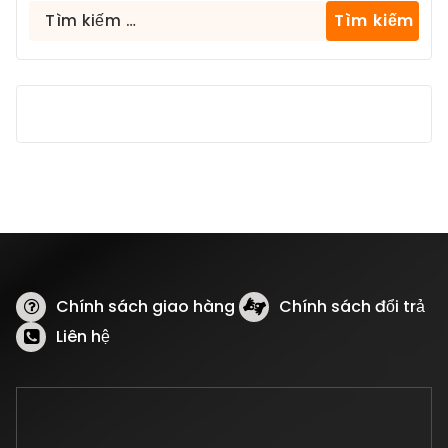
Tìm
kiếm
cho:
Chính sách giao hàng
Chính sách đổi trả
Liên hệ