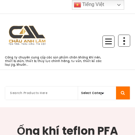
Skip
Tiếng Việt
to
content
Công ty chuyên cung cấp các sản phẩm chân không khí nén,
thiết bị điện, thiết bị thủy lực chính hãng, tư vấn, thiết kế các
loại jig, khuôn...
Ống khí teflon PFA