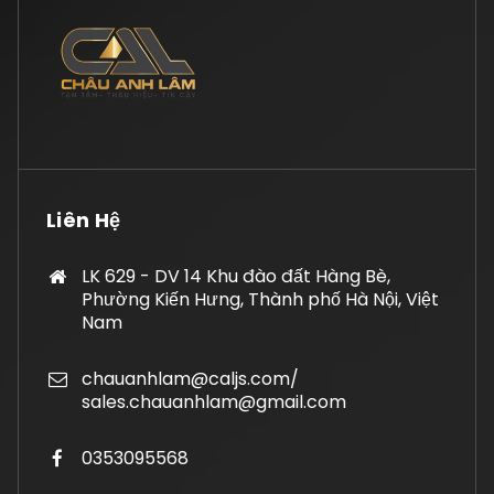
Liên Hệ
LK 629 - DV 14 Khu đào đất Hàng Bè,
Phường Kiến Hưng, Thành phố Hà Nội, Việt
Nam
chauanhlam@caljs.com/
sales.chauanhlam@gmail.com
0353095568