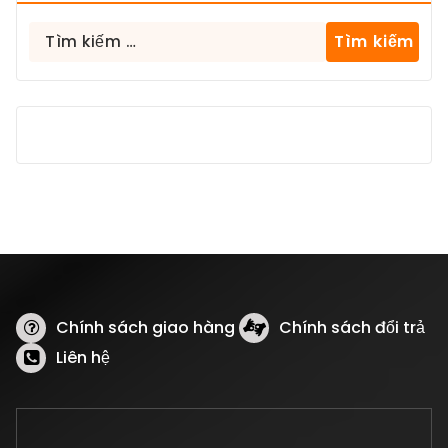
Tìm
kiếm
cho:
Chính sách giao hàng
Chính sách đổi trả
Liên hệ