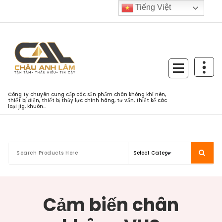
Skip
Tiếng Việt
to
content
Công ty chuyên cung cấp các sản phẩm chân không khí nén,
thiết bị điện, thiết bị thủy lực chính hãng, tư vấn, thiết kế các
loại jig, khuôn...
Cảm biến chân