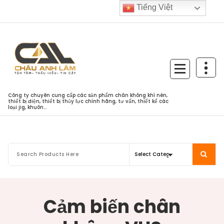
Skip
Tiếng Việt
to
content
Công ty chuyên cung cấp các sản phẩm chân không khí nén,
thiết bị điện, thiết bị thủy lực chính hãng, tư vấn, thiết kế các
loại jig, khuôn...
Cảm biến chân