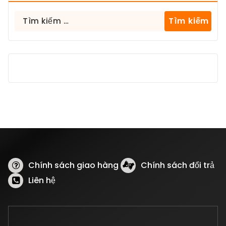
Tìm
kiếm
cho:
Chính sách giao hàng
Chính sách đổi trả
Liên hệ