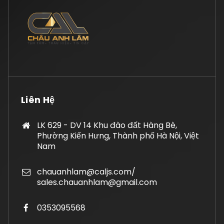
Liên Hệ
LK 629 - DV 14 Khu đào đất Hàng Bè,
Phường Kiến Hưng, Thành phố Hà Nội, Việt
Nam
chauanhlam@caljs.com/
sales.chauanhlam@gmail.com
0353095568