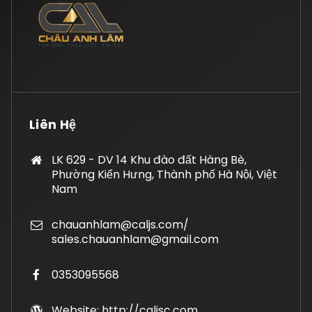
Liên Hệ
LK 629 - DV 14 Khu đào đất Hàng Bè,
Phường Kiến Hưng, Thành phố Hà Nội, Việt
Nam
chauanhlam@caljs.com/
sales.chauanhlam@gmail.com
0353095568
Website: http://caljsc.com