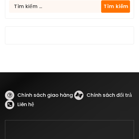
Tìm
kiếm
cho:
Chính sách giao hàng
Chính sách đổi trả
Liên hệ