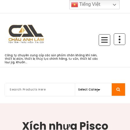
Skip
Tiếng Việt
to
content
Công ty chuyên cung cấp các sản phẩm chân không khí nén,
thiết bị điện, thiết bị thủy lực chính hãng, tư vấn, thiết kế các
loại jig, khuôn...
Xích nhựa Pisco