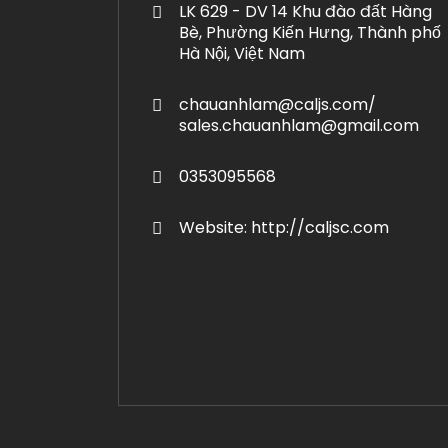
LK 629 - DV 14 Khu đào đất Hàng
Bè, Phường Kiến Hưng, Thành phố
Hà Nội, Việt Nam
chauanhlam@caljs.com/
sales.chauanhlam@gmail.com
0353095568
Website: http://caljsc.com