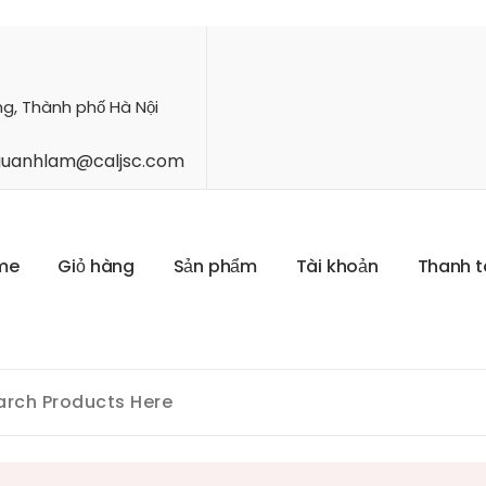
ng, Thành phố Hà Nội
hauanhlam@caljsc.com
m
e
G
i
ỏ
h
à
n
g
S
ả
n
p
h
ẩ
m
T
à
i
k
h
o
ả
n
T
h
a
n
h
t