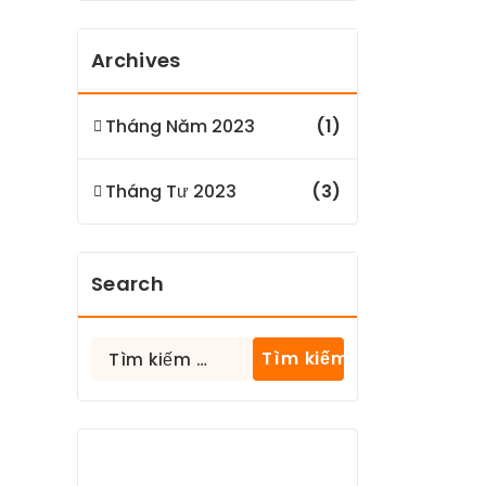
Archives
Tháng Năm 2023
(1)
Tháng Tư 2023
(3)
Search
Tìm
kiếm
cho: