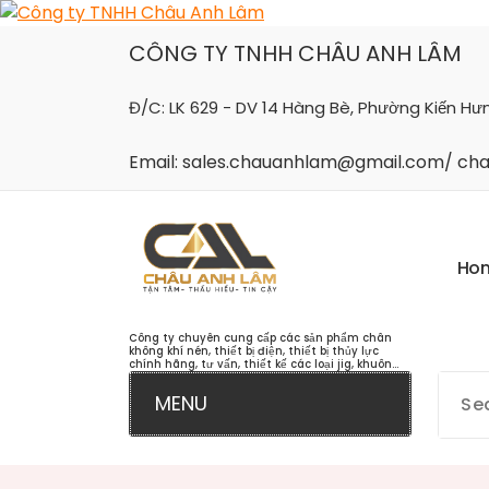
Skip
to
CÔNG TY TNHH CHÂU ANH LÂM
content
Đ/C: LK 629 - DV 14 Hàng Bè, Phường Kiến Hư
Email: sales.chauanhlam@gmail.com/ c
H
o
Công ty chuyên cung cấp các sản phẩm chân
không khí nén, thiết bị điện, thiết bị thủy lực
chính hãng, tư vấn, thiết kế các loại jig, khuôn...
MENU