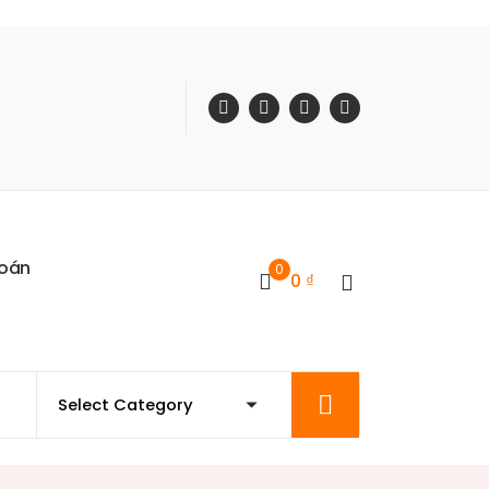
o
á
n
0
0
₫