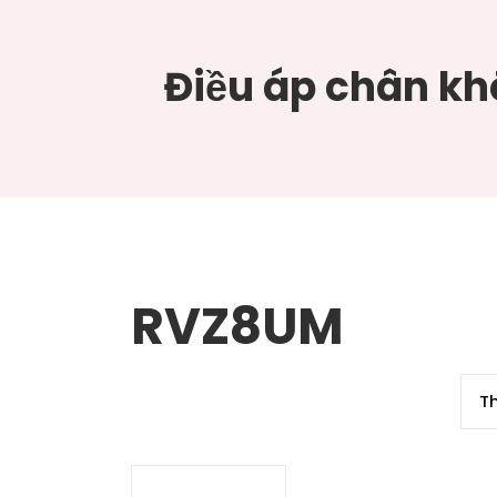
Điều áp chân k
RVZ8UM