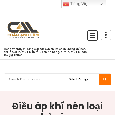
Skip
Tiếng Việt
to
content
Công ty chuyên cung cấp các sản phẩm chân không khí nén,
thiết bị điện, thiết bị thủy lực chính hãng, tư vấn, thiết kế các
loại jig, khuôn...
Điều áp khí nén loại