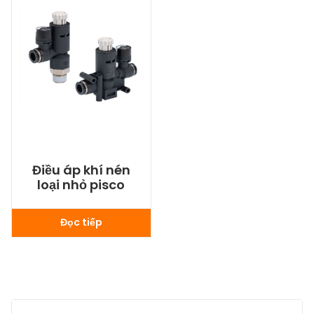
Điều áp khí nén
loại nhỏ pisco
Đọc tiếp