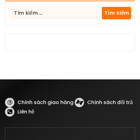
Tìm
kiếm
cho:
Chính sách giao hàng
Chính sách đổi trả
Liên hệ