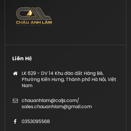
Liên Hệ
LK 629 - DV 14 Khu đào đất Hàng Bè,
Phường Kiến Hưng, Thành phố Hà Nội, Việt
Nam
chauanhlam@caljs.com/
sales.chauanhlam@gmail.com
0353095568