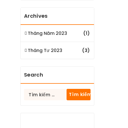
Archives
Tháng Năm 2023
(1)
Tháng Tư 2023
(3)
Search
Tìm
kiếm
cho: