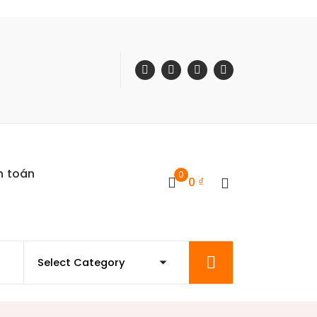
h toán
0
0
₫