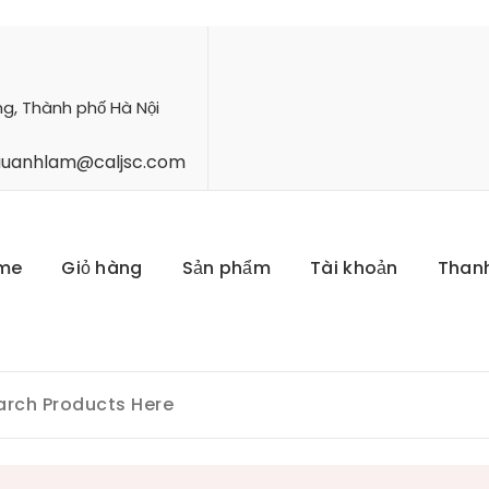
ng, Thành phố Hà Nội
hauanhlam@caljsc.com
me
Giỏ hàng
Sản phẩm
Tài khoản
Than