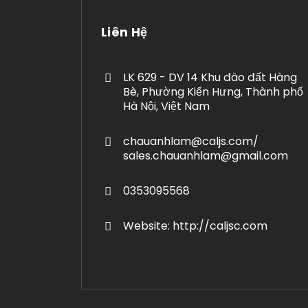
Liên Hệ
LK 629 - DV 14 Khu đào đất Hàng
Bè, Phường Kiến Hưng, Thành phố
Hà Nội, Việt Nam
chauanhlam@caljs.com/
sales.chauanhlam@gmail.com
0353095568
Website: http://caljsc.com