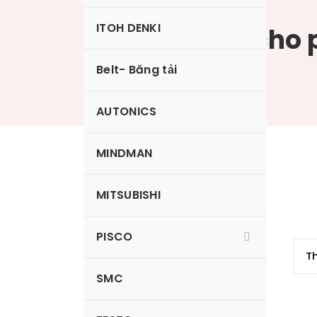
ITOH DENKI
Đầu nối khí cho
PP Pisco
Belt- Băng tải
AUTONICS
MINDMAN
PPC6-02-F
MITSUBISHI
PISCO
SMC