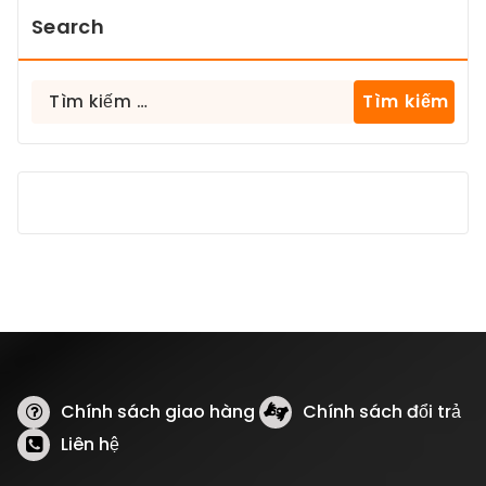
Search
Tìm
kiếm
cho:
Chính sách giao hàng
Chính sách đổi trả
Liên hệ