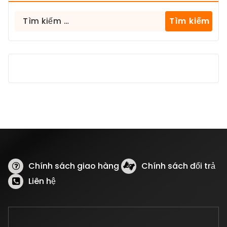
Tìm
kiếm
cho:
Chính sách giao hàng
Chính sách đổi trả
Liên hệ