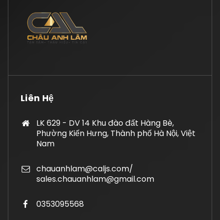
Liên Hệ
LK 629 - DV 14 Khu đào đất Hàng Bè,
Phường Kiến Hưng, Thành phố Hà Nội, Việt
Nam
chauanhlam@caljs.com/
sales.chauanhlam@gmail.com
0353095568