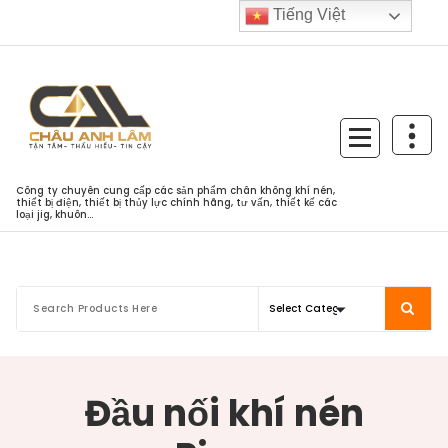
Skip
Tiếng Việt
to
content
Công ty chuyên cung cấp các sản phẩm chân không khí nén,
thiết bị điện, thiết bị thủy lực chính hãng, tư vấn, thiết kế các
loại jig, khuôn...
Đầu nối khí nén