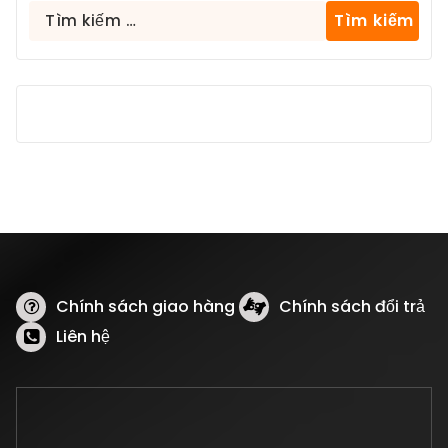
Tìm
kiếm
cho:
Chính sách giao hàng
Chính sách đổi trả
Liên hệ