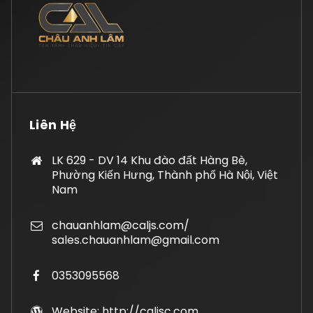
Liên Hệ
LK 629 - DV 14 Khu đào đất Hàng Bè,
Phường Kiến Hưng, Thành phố Hà Nội, Việt
Nam
chauanhlam@caljs.com/
sales.chauanhlam@gmail.com
0353095568
Website: http://caljsc.com