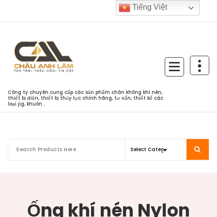
Skip
Tiếng Việt
to
content
Công ty chuyên cung cấp các sản phẩm chân không khí nén,
thiết bị điện, thiết bị thủy lực chính hãng, tư vấn, thiết kế các
loại jig, khuôn...
Ống khí nén Nylon