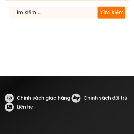
Tìm
kiếm
cho:
Chính sách giao hàng
Chính sách đổi trả
Liên hệ