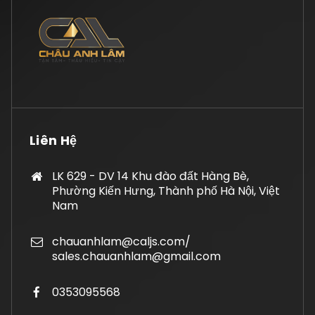
Liên Hệ
LK 629 - DV 14 Khu đào đất Hàng Bè,
Phường Kiến Hưng, Thành phố Hà Nội, Việt
Nam
chauanhlam@caljs.com/
sales.chauanhlam@gmail.com
0353095568