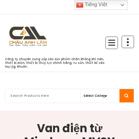
Skip
Tiếng Việt
to
content
Công ty chuyên cung cấp các sản phẩm chân không khí nén,
thiết bị điện, thiết bị thủy lực chính hãng, tư vấn, thiết kế các
loại jig, khuôn...
Van điện từ