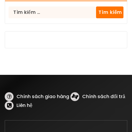
Tìm
kiếm
cho:
Chính sách giao hàng
Chính sách đổi trả
Liên hệ