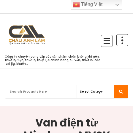
Skip
Tiếng Việt
to
content
Công ty chuyên cung cấp các sản phẩm chân không khí nén,
thiết bị điện, thiết bị thủy lực chính hãng, tư vấn, thiết kế các
loại jig, khuôn...
Van điện từ