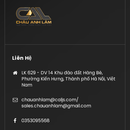
Liên Hệ
LK 629 - DV 14 Khu đào đất Hàng Bè,
Phường Kiến Hưng, Thành phố Hà Nội, Việt
Nam
chauanhlam@caljs.com/
sales.chauanhlam@gmail.com
0353095568