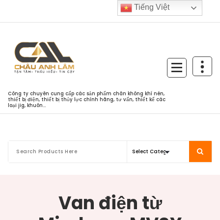
Skip
Tiếng Việt
to
content
Công ty chuyên cung cấp các sản phẩm chân không khí nén,
thiết bị điện, thiết bị thủy lực chính hãng, tư vấn, thiết kế các
loại jig, khuôn...
Van điện từ