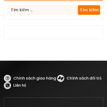
Tìm
kiếm
cho:
Chính sách giao hàng
Chính sách đổi trả
Liên hệ