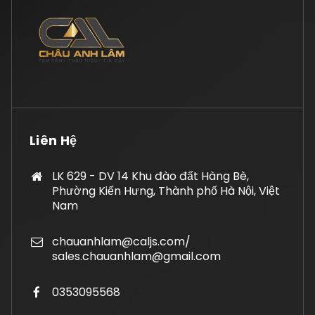
Liên Hệ
LK 629 - DV 14 Khu đào đất Hàng Bè,
Phường Kiến Hưng, Thành phố Hà Nội, Việt
Nam
chauanhlam@caljs.com/
sales.chauanhlam@gmail.com
0353095568