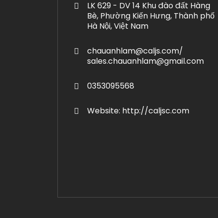
LK 629 - DV 14 Khu đào đất Hàng
Bè, Phường Kiến Hưng, Thành phố
Hà Nội, Việt Nam
chauanhlam@caljs.com/
sales.chauanhlam@gmail.com
0353095568
Website: http://caljsc.com