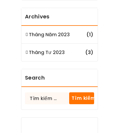
Archives
Tháng Năm 2023
(1)
Tháng Tư 2023
(3)
Search
Tìm
kiếm
cho: