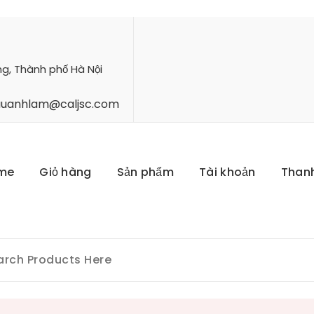
ng, Thành phố Hà Nội
hauanhlam@caljsc.com
me
Giỏ hàng
Sản phẩm
Tài khoản
Than