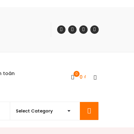
h toán
0
0
₫