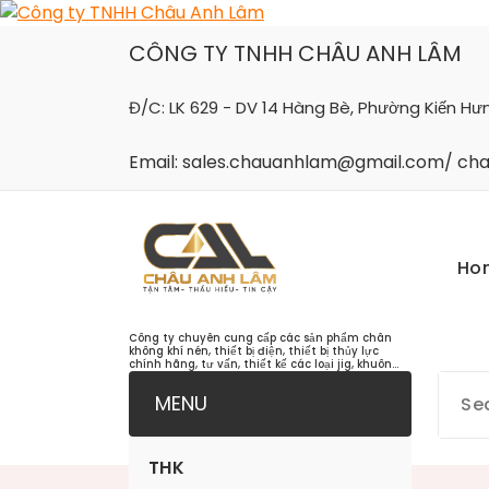
Skip
to
CÔNG TY TNHH CHÂU ANH LÂM
content
Đ/C: LK 629 - DV 14 Hàng Bè, Phường Kiến Hư
Email: sales.chauanhlam@gmail.com/ c
Ho
Công ty chuyên cung cấp các sản phẩm chân
không khí nén, thiết bị điện, thiết bị thủy lực
chính hãng, tư vấn, thiết kế các loại jig, khuôn...
MENU
THK