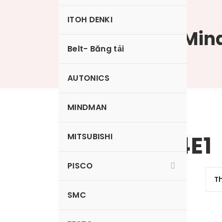
ITOH DENKI
Van điện từ Mi
Belt- Băng tải
AUTONICS
MINDMAN
MVSY100-4E1
MITSUBISHI
PISCO
SMC