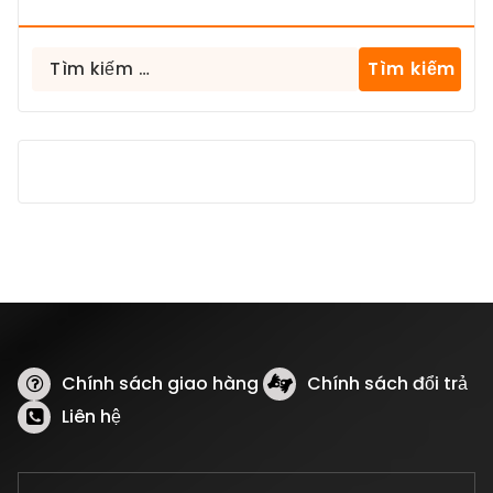
Tìm
kiếm
cho:
Chính sách giao hàng
Chính sách đổi trả
Liên hệ