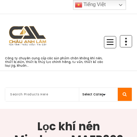
Skip
Tiếng Việt
to
content
Công ty chuyên cung cấp các sản phẩm chân không khí nén,
thiết bị điện, thiết bị thủy lực chính hãng, tư vấn, thiết kế các
loại jig, khuôn...
Lọc khí nén