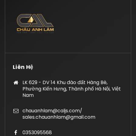
Liên Hệ
LK 629 - DV 14 Khu đào đất Hàng Bè,
Phường Kiến Hưng, Thành phố Hà Nội, Việt
Nam
chauanhlam@caljs.com/
sales.chauanhlam@gmail.com
0353095568