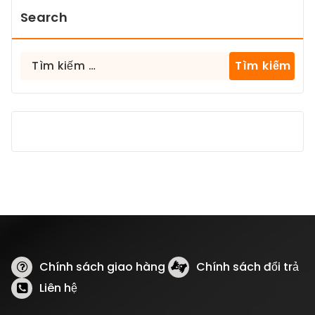
Search
Tìm
kiếm
cho:
Chính sách giao hàng
Chính sách đổi trả
Liên hệ