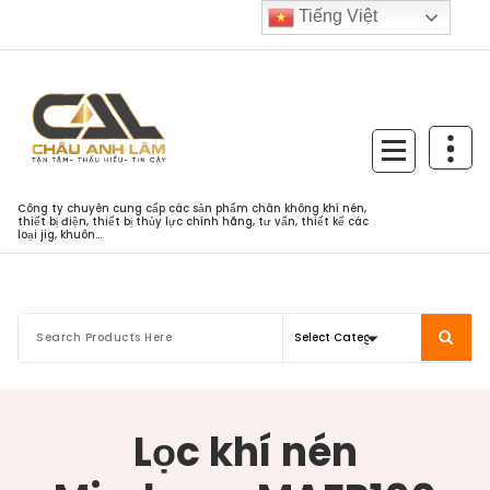
Skip
Tiếng Việt
to
content
Công ty chuyên cung cấp các sản phẩm chân không khí nén,
thiết bị điện, thiết bị thủy lực chính hãng, tư vấn, thiết kế các
loại jig, khuôn...
Lọc khí nén