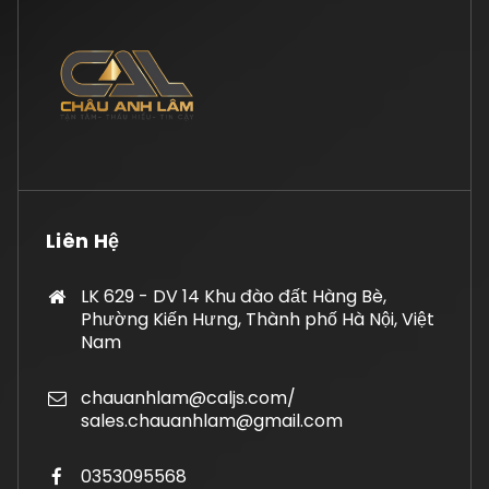
Liên Hệ
LK 629 - DV 14 Khu đào đất Hàng Bè,
Phường Kiến Hưng, Thành phố Hà Nội, Việt
Nam
chauanhlam@caljs.com/
sales.chauanhlam@gmail.com
0353095568