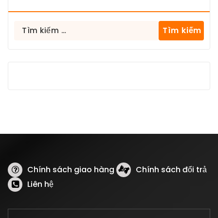
Tìm
kiếm
cho:
Chính sách giao hàng
Chính sách đổi trả
Liên hệ