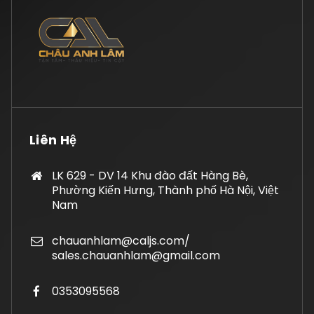
Liên Hệ
LK 629 - DV 14 Khu đào đất Hàng Bè,
Phường Kiến Hưng, Thành phố Hà Nội, Việt
Nam
chauanhlam@caljs.com/
sales.chauanhlam@gmail.com
0353095568