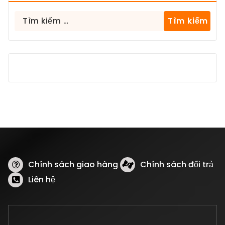
Tìm
kiếm
cho:
Chính sách giao hàng
Chính sách đổi trả
Liên hệ