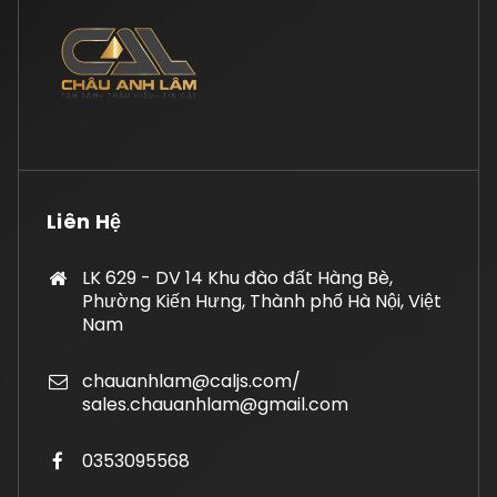
Liên Hệ
LK 629 - DV 14 Khu đào đất Hàng Bè,
Phường Kiến Hưng, Thành phố Hà Nội, Việt
Nam
chauanhlam@caljs.com/
sales.chauanhlam@gmail.com
0353095568