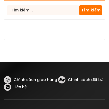
Tìm
kiếm
cho:
Chính sách giao hàng
Chính sách đổi trả
Liên hệ