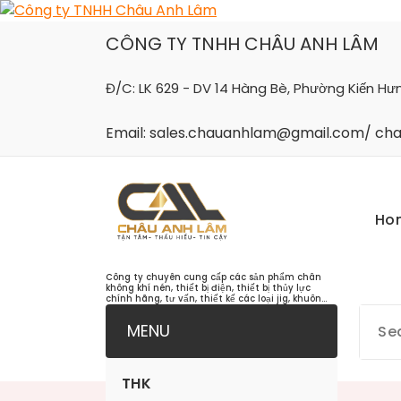
Skip
to
CÔNG TY TNHH CHÂU ANH LÂM
content
Đ/C: LK 629 - DV 14 Hàng Bè, Phường Kiến Hư
Email: sales.chauanhlam@gmail.com/ c
Ho
Công ty chuyên cung cấp các sản phẩm chân
không khí nén, thiết bị điện, thiết bị thủy lực
chính hãng, tư vấn, thiết kế các loại jig, khuôn...
MENU
THK