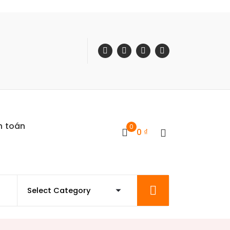
h toán
0
0
₫