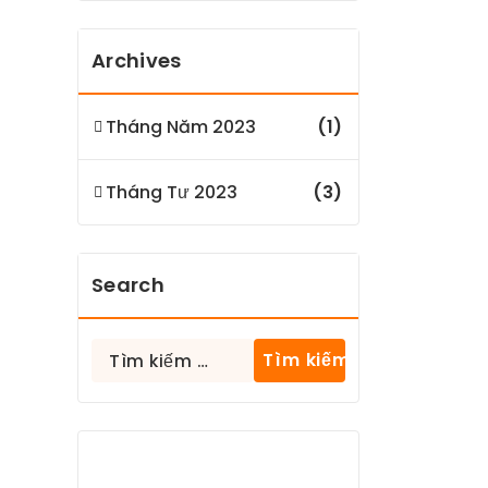
Archives
Tháng Năm 2023
(1)
Tháng Tư 2023
(3)
Search
Tìm
kiếm
cho: