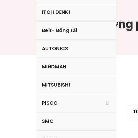
ITOH DENKI
Tiết lưu thường 
Belt- Băng tải
AUTONICS
MINDMAN
JSC4-M5B
MITSUBISHI
PISCO
SMC