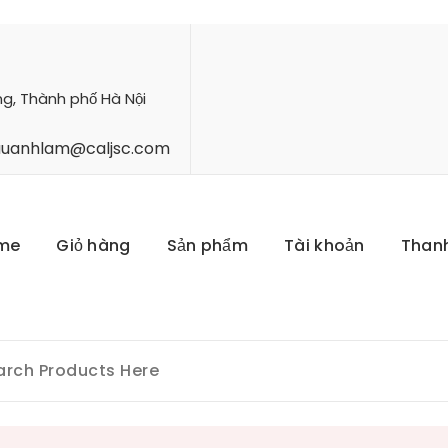
ng, Thành phố Hà Nội
hauanhlam@caljsc.com
me
Giỏ hàng
Sản phẩm
Tài khoản
Than