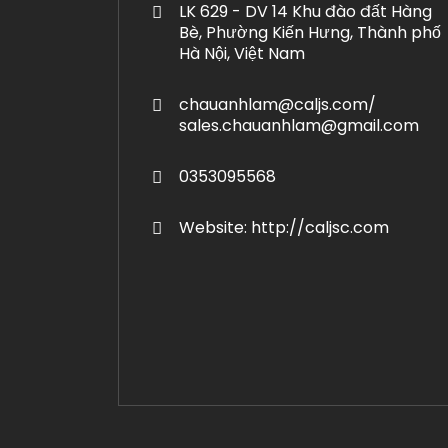
LK 629 - DV 14 Khu đào đất Hàng
Bè, Phường Kiến Hưng, Thành phố
Hà Nội, Việt Nam
chauanhlam@caljs.com/
sales.chauanhlam@gmail.com
0353095568
Website: http://caljsc.com