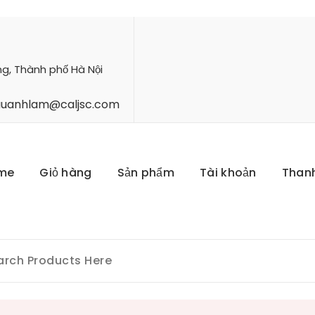
ng, Thành phố Hà Nội
hauanhlam@caljsc.com
me
Giỏ hàng
Sản phẩm
Tài khoản
Than