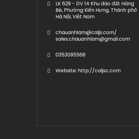
LK 629 - DV 14 Khu đào đất Hàng
Bè, Phường Kiến Hưng, Thành phố
Hà Nội, Việt Nam
chauanhlam@caljs.com/
sales.chauanhlam@gmail.com
0353095568
Website: http://caljsc.com