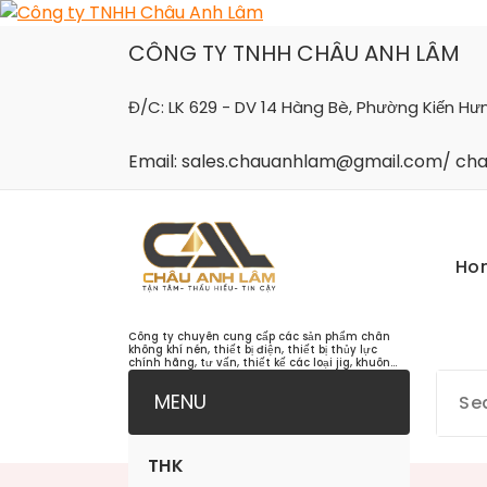
Skip
to
CÔNG TY TNHH CHÂU ANH LÂM
content
Đ/C: LK 629 - DV 14 Hàng Bè, Phường Kiến Hư
Email: sales.chauanhlam@gmail.com/ c
Ho
Công ty chuyên cung cấp các sản phẩm chân
không khí nén, thiết bị điện, thiết bị thủy lực
chính hãng, tư vấn, thiết kế các loại jig, khuôn...
MENU
THK