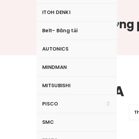
ITOH DENKI
Tiết lưu thường 
Belt- Băng tải
AUTONICS
MINDMAN
JSC1/8-M3A
MITSUBISHI
PISCO
SMC