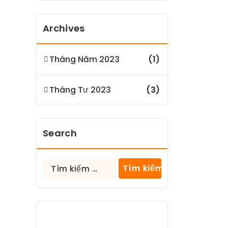
Archives
Tháng Năm 2023
(1)
Tháng Tư 2023
(3)
Search
Tìm
kiếm
cho: