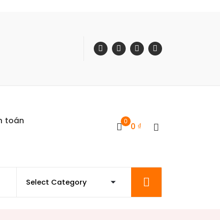
h toán
0
0
₫