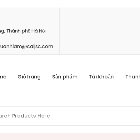
ng, Thành phố Hà Nội
hauanhlam@caljsc.com
me
Giỏ hàng
Sản phẩm
Tài khoản
Than