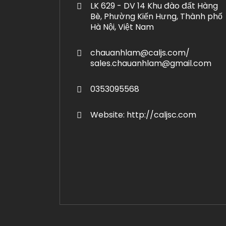
LK 629 - DV 14 Khu đào đất Hàng
Bè, Phường Kiến Hưng, Thành phố
Hà Nội, Việt Nam
chauanhlam@caljs.com/
sales.chauanhlam@gmail.com
0353095568
Website: http://caljsc.com