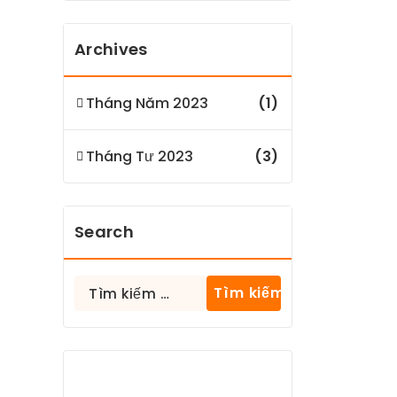
Archives
Tháng Năm 2023
(1)
Tháng Tư 2023
(3)
Search
Tìm
kiếm
cho: