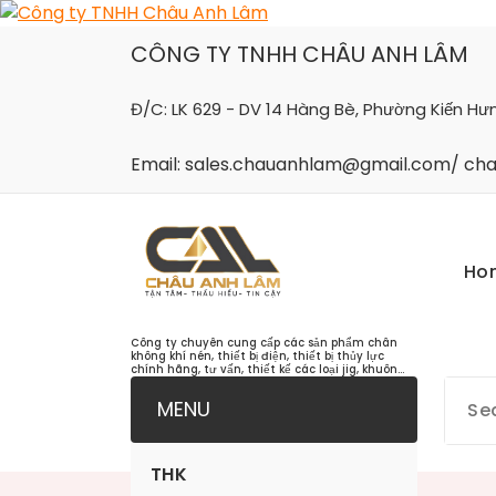
Skip
to
CÔNG TY TNHH CHÂU ANH LÂM
content
Đ/C: LK 629 - DV 14 Hàng Bè, Phường Kiến Hư
Email: sales.chauanhlam@gmail.com/ c
Ho
Công ty chuyên cung cấp các sản phẩm chân
không khí nén, thiết bị điện, thiết bị thủy lực
chính hãng, tư vấn, thiết kế các loại jig, khuôn...
MENU
THK