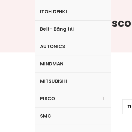
ITOH DENKI
Xích nhựa Pisco
Belt- Băng tải
AUTONICS
MINDMAN
HPC
MITSUBISHI
PISCO
SMC