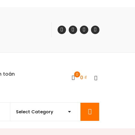
h toán
0
0
₫