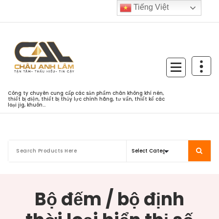
Skip
Tiếng Việt
to
content
Công ty chuyên cung cấp các sản phẩm chân không khí nén,
thiết bị điện, thiết bị thủy lực chính hãng, tư vấn, thiết kế các
loại jig, khuôn...
Bộ đếm / bộ định