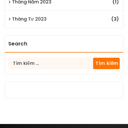
Tháng Năm 2023
(1)
Tháng Tư 2023
(3)
Search
Tìm
kiếm
cho: