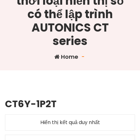
thời loại hiển thị số
có thể lập trình
AUTONICS CT
series
Home
-
CT6Y-1P2T
Hiển thị kết quả duy nhất