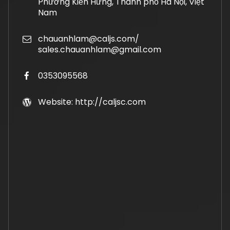
Phường Kiến Hưng, Thành phố Hà Nội, Việt
Nam
chauanhlam@caljs.com/
sales.chauanhlam@gmail.com
0353095568
Website: http://caljsc.com