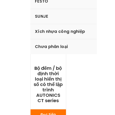
FESTO
SUNJE
Xích nhựa công nghiệp
Chưa phân loại
Bộ đếm / bộ
định thời
loại hiển thị
số có thể lập
trình
AUTONICS
CT series
Đọc tiếp