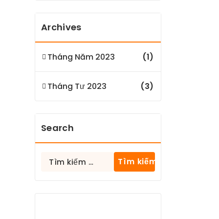
Archives
Tháng Năm 2023
(1)
Tháng Tư 2023
(3)
Search
Tìm
kiếm
cho: