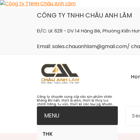
Skip
to
CÔNG TY TNHH CHÂU ANH LÂM
content
Đ/C: LK 629 - DV 14 Hàng Bè, Phường Kiến Hư
Email: sales.chauanhlam@gmail.com/ c
Ho
Công ty chuyên cung cấp các sản phẩm chân
không khí nén, thiết bị điện, thiết bị thủy lực
chính hãng, tư vấn, thiết kế các loại jig, khuôn...
MENU
THK