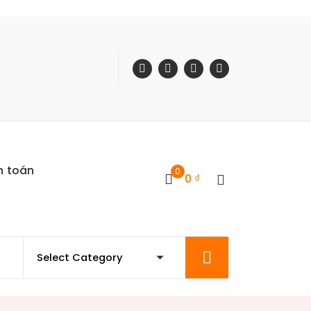
h toán
0
0
₫