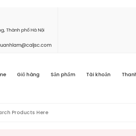
ng, Thành phố Hà Nội
hauanhlam@caljsc.com
me
Giỏ hàng
Sản phẩm
Tài khoản
Than