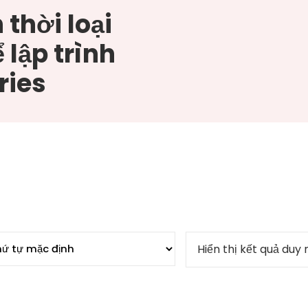
 thời loại
ể lập trình
ries
Hiển thị kết quả duy 