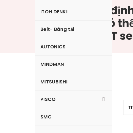
Bộ đếm / bộ định
ITOH DENKI
hiển thị số có th
Belt- Băng tải
AUTONICS CT se
AUTONICS
MINDMAN
CT6M-2P4
MITSUBISHI
PISCO
SMC