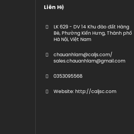
Liên Hệ
LK 629 - DV 14 Khu đào đất Hàng
Bè, Phường Kiến Hưng, Thành phố
Hà Nội, Việt Nam
chauanhlam@caljs.com/
sales.chauanhlam@gmail.com
0353095568
Website: http://caljsc.com