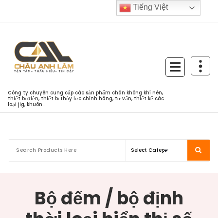
Skip
Tiếng Việt
to
content
Công ty chuyên cung cấp các sản phẩm chân không khí nén,
thiết bị điện, thiết bị thủy lực chính hãng, tư vấn, thiết kế các
loại jig, khuôn...
Bộ đếm / bộ định