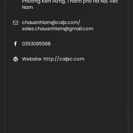
Phường Kiến Hưng, Thành phố Hà Nội, Việt
Nam
chauanhlam@caljs.com/
sales.chauanhlam@gmail.com
0353095568
Website: http://caljsc.com