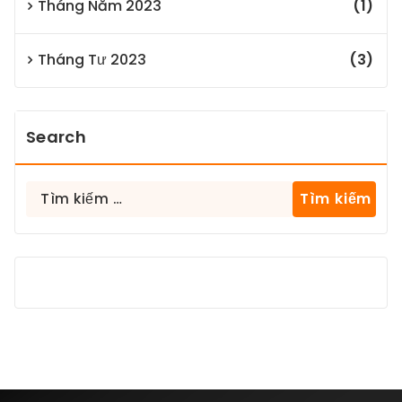
Tháng Năm 2023
(1)
Tháng Tư 2023
(3)
Search
Tìm
kiếm
cho: