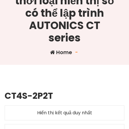
thời loại hiển thị số
có thể lập trình
AUTONICS CT
series
Home
-
CT4S-2P2T
Hiển thị kết quả duy nhất