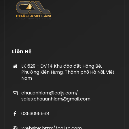
Liên Hệ
LK 629 - DV 14 Khu đào đất Hàng Bè,
Phường Kiến Hưng, Thành phố Hà Nội, Việt
Nam
chauanhlam@caljs.com/
sales.chauanhlam@gmail.com
0353095568
Website: http://caljsc.com