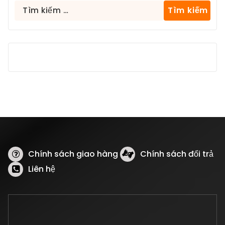
Tìm
kiếm
cho:
Chính sách giao hàng
Chính sách đổi trả
Liên hệ