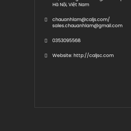
Hà Nội, Việt Nam
chauanhlam@caljs.com/
sales.chauanhlam@gmail.com
0353095568
Website: http://caljsc.com