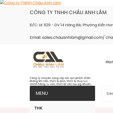
Skip
to
CÔNG TY TNHH CHÂU ANH LÂM
content
Đ/C: LK 629 - DV 14 Hàng Bè, Phường Kiến Hư
Email: sales.chauanhlam@gmail.com/ c
Ho
Công ty chuyên cung cấp các sản phẩm chân
không khí nén, thiết bị điện, thiết bị thủy lực
chính hãng, tư vấn, thiết kế các loại jig, khuôn...
MENU
THK