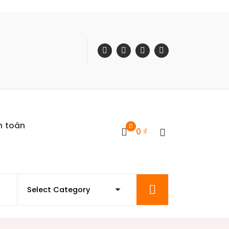
h toán
0
0
₫