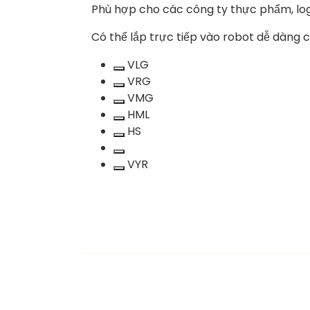
Phù hợp cho các công ty thực phẩm, logi
Có thể lắp trực tiếp vào robot dễ dàng 
VLG
Xoá
VRG
term:
Xoá
VMG
VLG
term:
Xoá
HML
VRG
term:
Xoá
HS
VMG
term:
Xoá
HML
term:
X
VYR
HS
term:
VYR