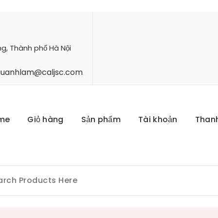
ng, Thành phố Hà Nội
hauanhlam@caljsc.com
me
Giỏ hàng
Sản phẩm
Tài khoản
Than