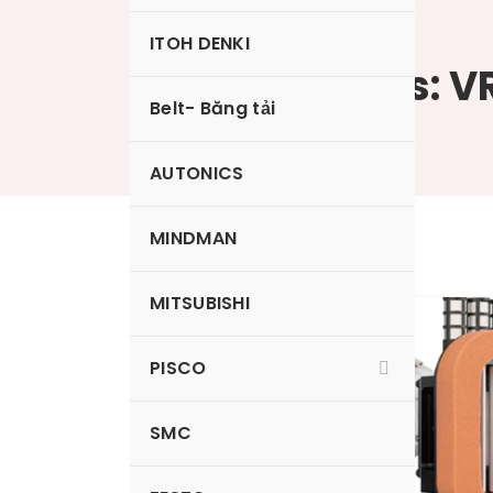
ITOH DENKI
Tag Archives: V
Belt- Băng tải
AUTONICS
MINDMAN
MITSUBISHI
Nấm hút
PISCO
SMC