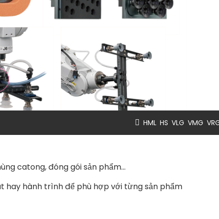
,
,
,
,
HML
HS
VLG
VMG
VR
thùng catong, đóng gói sản phẩm…
hút hay hành trình để phù hợp với từng sản phẩm