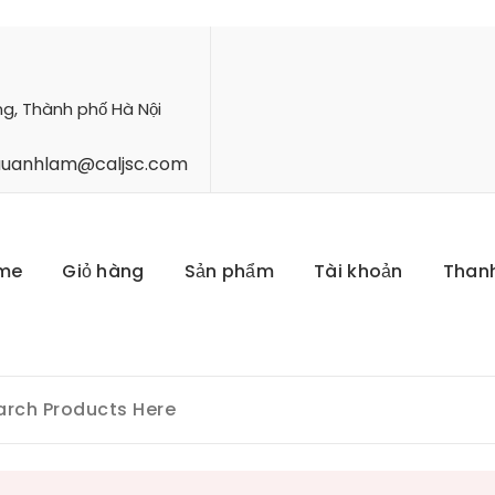
ng, Thành phố Hà Nội
hauanhlam@caljsc.com
me
Giỏ hàng
Sản phẩm
Tài khoản
Than