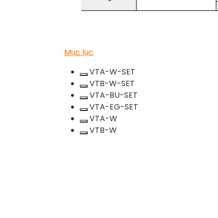
Mục lục
VTA-W-SET
Xoá
VTB-W-SET
term:
Xoá
VTA-BU-SET
VTA-
term:
Xoá
VTA-EG-SET
W-
VTB-
term:
Xoá
VTA-W
SET
W-
VTA-
term:
Xoá
VTB-W
SET
BU-
VTA-
term:
Xoá
SET
EG-
VTA-
term:
SET
W
VTB-
W