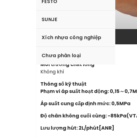
FESTO
SUNJE
sales.chauanhlam
Xích nhựa công nghiệp
Bút hút chân không
Chưa phân loại
Môi trường chất lỏng
Không khí
Thông số kỹ thuật
Phạm vi áp suất hoạt động: 0,15～0,7
Áp suất cung cấp định mức: 0,5MPa
Độ chân không cuối cùng: -85kPa(V
Lưu lượng hút: 2L/phút[ANR]