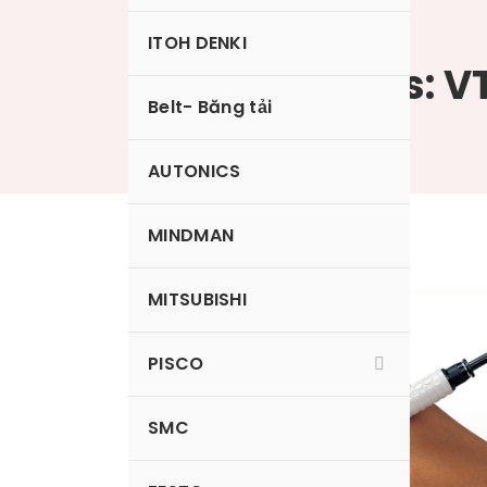
ITOH DENKI
Tag Archives: 
Belt- Băng tải
AUTONICS
MINDMAN
MITSUBISHI
Bộ tạo chân không
PISCO
SMC