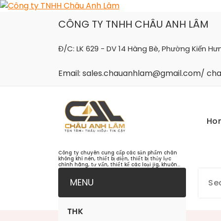
Skip
to
CÔNG TY TNHH CHÂU ANH LÂM
content
Đ/C: LK 629 - DV 14 Hàng Bè, Phường Kiến Hư
Email: sales.chauanhlam@gmail.com/ c
Ho
Công ty chuyên cung cấp các sản phẩm chân
không khí nén, thiết bị điện, thiết bị thủy lực
chính hãng, tư vấn, thiết kế các loại jig, khuôn...
MENU
THK