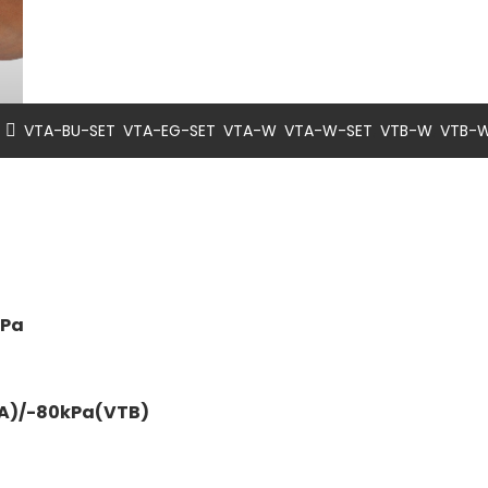
,
,
,
,
,
VTA-BU-SET
VTA-EG-SET
VTA-W
VTA-W-SET
VTB-W
VTB-
MPa
TA)/-80kPa(VTB)