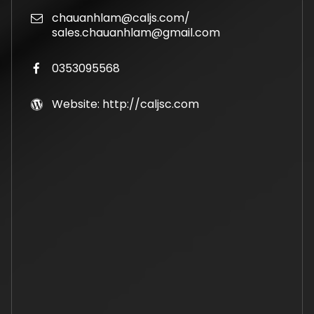
chauanhlam@caljs.com/
sales.chauanhlam@gmail.com
0353095568
Website: http://caljsc.com